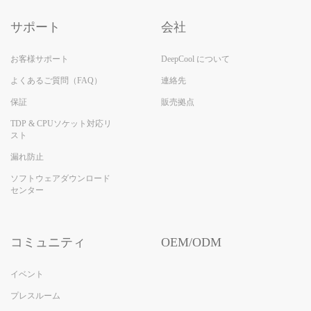
サポート
会社
お客様サポート
DeepCool について
よくあるご質問（FAQ）
連絡先
保証
販売拠点
TDP & CPUソケット対応リ
スト
漏れ防止
ソフトウェアダウンロード
センター
コミュニティ
OEM/ODM
イベント
プレスルーム