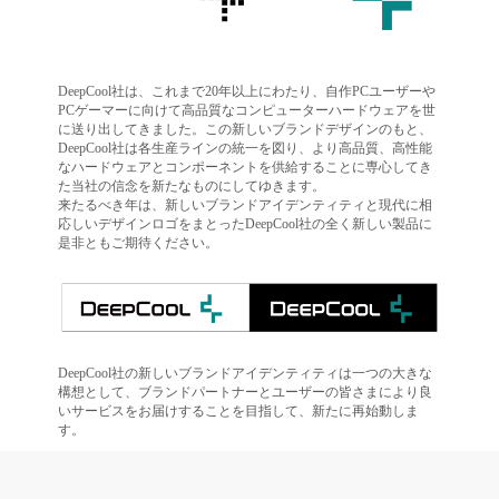
DeepCool社は、これまで20年以上にわたり、自作PCユーザーや
PCゲーマーに向けて高品質なコンピューターハードウェアを世
に送り出してきました。この新しいブランドデザインのもと、
DeepCool社は各生産ラインの統一を図り、より高品質、高性能
なハードウェアとコンポーネントを供給することに専心してき
た当社の信念を新たなものにしてゆきます。
来たるべき年は、新しいブランドアイデンティティと現代に相
応しいデザインロゴをまとったDeepCool社の全く新しい製品に
是非ともご期待ください。
DeepCool社の新しいブランドアイデンティティは一つの大きな
構想として、ブランドパートナーとユーザーの皆さまにより良
いサービスをお届けすることを目指して、新たに再始動しま
す。