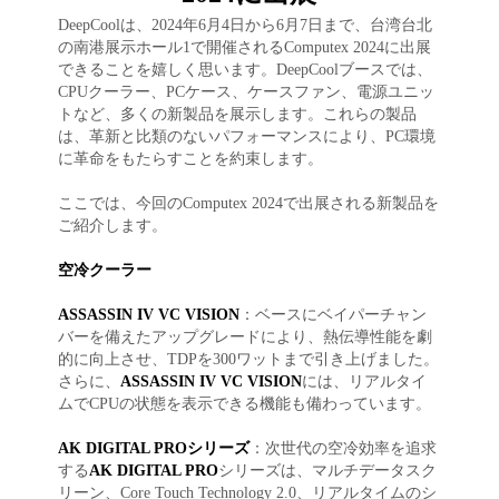
DeepCoolは、2024年6月4日から6月7日まで、台湾台北
の南港展示ホール1で開催されるComputex 2024に出展
できることを嬉しく思います。DeepCoolブースでは、
CPUクーラー、PCケース、ケースファン、電源ユニッ
トなど、多くの新製品を展示します。これらの製品
は、革新と比類のないパフォーマンスにより、PC環境
に革命をもたらすことを約束します。
ここでは、今回のComputex 2024で出展される新製品を
ご紹介します。
空冷クーラー
ASSASSIN IV VC VISION
：ベースにベイパーチャン
バーを備えたアップグレードにより、熱伝導性能を劇
的に向上させ、TDPを300ワットまで引き上げました。
さらに、
ASSASSIN IV VC VISION
には、リアルタイ
ムでCPUの状態を表示できる機能も備わっています。
AK DIGITAL PROシリーズ
：次世代の空冷効率を追求
する
AK DIGITAL PRO
シリーズは、マルチデータスク
リーン、Core Touch Technology 2.0、リアルタイムのシ