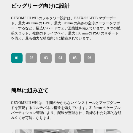
ビッグリーグ向けに設計
GENOME III WH のフルタワー設計は、EATX/SSI-ECB マザーボー
ド、最大 480 mm の GPU、最大 195mm の高さの空冷クーラーをサポ
ートするなど、幅広いハードウェア互換性を備えています。9 つの拡
張スロット、複数のドライブベイ、最大 180 mm の PSU のサポート
を備え、最も強力な構成向けに構築されています。
01
02
03
04
05
06
簡単に組み立て
GENOME III WH は、手間のかからないインストールとアップグレー
ドを実現するマルチパネル構造を備えています。31.5 mm のケーブル
パーティション管理により、配線が整理され、洗練された効率的な組
み立てが可能になります。