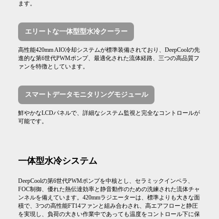
ます。
エリートな一体型型水冷クーラー
高性能420mm AIO冷却システムが標準装備されており、DeepCoolの先
進的な第6世代PWMポンプ、最適化された流体経路、三つの高品質フ
ァンを特徴としています。
スマートデータモニタリングモジュール
鮮やかなLCDパネルで、詳細なシステム監視と完全なコントロールが
可能です。
一体型水冷システム
DeepCoolの第6世代PWMポンプを中核とし、セラミックインペラ、
FOC制御、優れた熱伝達効率と静音動作のための洗練された流体チャ
ンネルを備えています。420mmラジエーターは、標準よりも大きな面
積で、3つの高性能FT14ファンと組み合わされ、高エアフローと静圧
を実現し、負荷の大きい作業中であっても温度をコントロール下に保