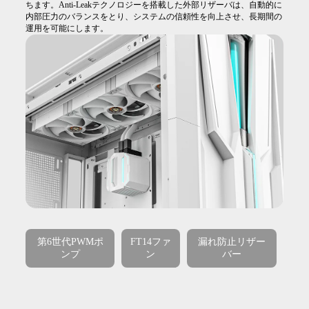
ちます。Anti-Leakテクノロジーを搭載した外部リザーバは、自動的に
内部圧力のバランスをとり、システムの信頼性を向上させ、長期間の
運用を可能にします。
第6世代PWMポ
FT14ファ
漏れ防止リザー
ンプ
ン
バー