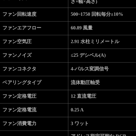
さ×幅×高さ)
ファン回転速度
500~1750 回転毎分±10%
ファンエアフロー
60.89 風量
ファン空気圧
2.91 水柱ミリメートル
ファンノイズ
≤25 デシベル(A)
ファンコネクタ
4-パルス変調信号
ベアリングタイプ
流体動圧軸受
ファン定格電圧
12 直流電圧
ファン定格電流
0.25 A
ファン消費電力
3 ワット