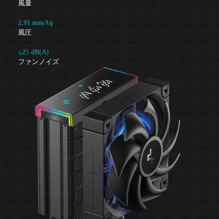
風量
2.91 mmAq
風圧
≤25 dB(A)
ファンノイズ