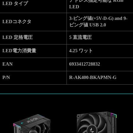
アドレス指定可能な RGB
LED タイプ
LED
3-ピング値(+5V-D-G) and 9-
LEDコネクタ
ピング値 USB 2.0
LED 定格電圧
5 直流電圧
LED電力消費量
4.25 ワット
EAN
6933412728832
P/N
R-AK400-BKAPMN-G