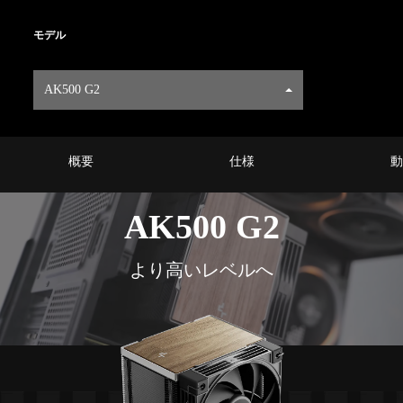
モデル
AK500 G2
概要
仕様
動
AK500 G2
より高いレベルへ