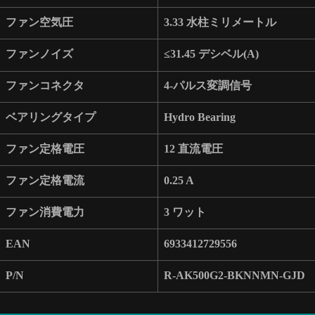
ファン空気圧
3.33 水柱ミリメートル
ファンノイズ
≤31.45 デシベル(A)
ファンコネクタ
4-パルス変調信号
ベアリングタイプ
Hydro Bearing
ファン定格電圧
12 直流電圧
ファン定格電流
0.25 A
ファン消費電力
3 ワット
EAN
6933412729556
P/N
R-AK500G2-BKNNMN-GJD