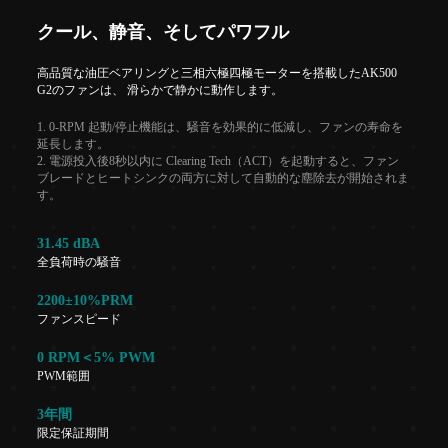
クール、静音、そしてパワフル
高品質な油圧ベアリングと三相六極四極モーターを搭載したAK500
G2のファンは、 滑らかで静かに動作します。
1. 0-RPM 起動/停止機能は、騒音を効果的に低減し、ファンの寿命を
延長します。
2. 電源投入後8秒以内に Clearing Tech（ACT）を起動すると、ファン
ブレードとヒートシンクの両方に対して自動的な塵除去が開始されま
す。
31.45 dBA
全負荷時の騒音
2200±10%PRM
ファンスピード
0 RPM＜5% PWM
PWM範囲
3年間
限定保証期間