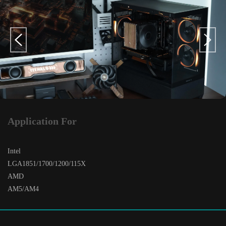
Application For
Intel
LGA1851/1700/1200/115X
AMD
AM5/AM4