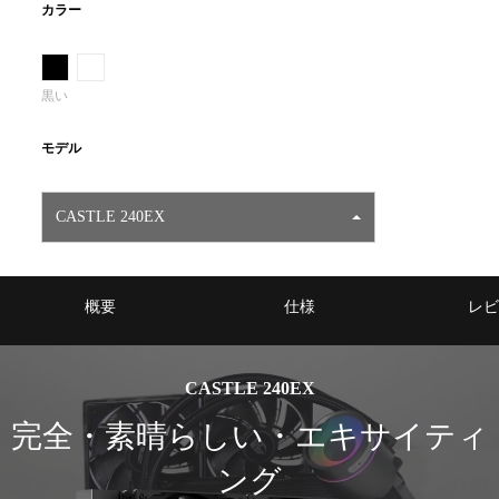
カラー
黒い
モデル
CASTLE 240EX
概要
仕様
レビ
CASTLE 240EX
完全・素晴らしい・エキサイティ
ング