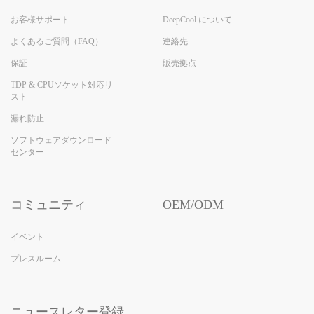
お客様サポート
DeepCool について
よくあるご質問（FAQ）
連絡先
保証
販売拠点
TDP & CPUソケット対応リ
スト
漏れ防止
ソフトウェアダウンロード
センター
コミュニティ
OEM/ODM
イベント
プレスルーム
ニュースレター登録