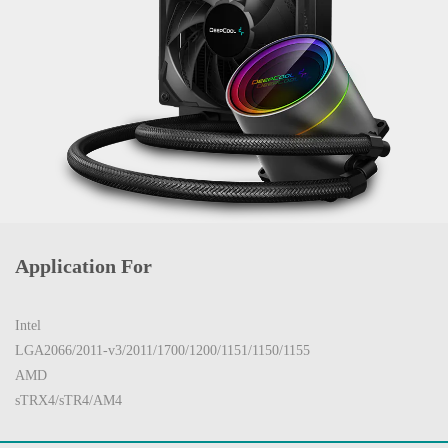
Application For
Intel
LGA2066/2011-v3/2011/1700/1200/1151/1150/1155
AMD
sTRX4/sTR4/AM4