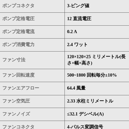
ポンプコネクタ
3-ピング値
ポンプ定格電圧
12 直流電圧
ポンプ定格電流
0.2 A
ポンプ消費電力
2.4 ワット
120×120×25 ミリメートル(長
ファン寸法
さ×幅×高さ)
ファン回転速度
500~1800 回転毎分±10%
ファンエアフロー
64.4 風量
ファン空気圧
2.33 水柱ミリメートル
ファンノイズ
≤32.1 デシベル(A)
ファンコネクタ
4-パルス変調信号