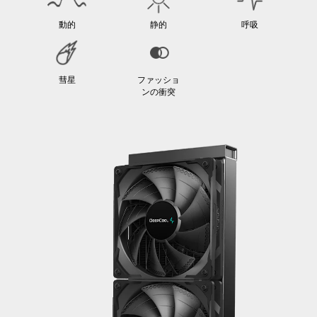
動的
静的
呼吸
彗星
ファッショ
ンの衝突