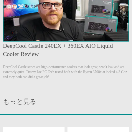
DeepCool Castle 240EX + 360EX AIO Liquid
Cooler Review
DeepCool Castle series are high-performance coolers that look great, won't leak and are
extremely quiet. Timmy Joe PC Tech tested both with the Ryzen 3700x at locked 4.3 Ghz
and they both can did a great job!
もっと見る