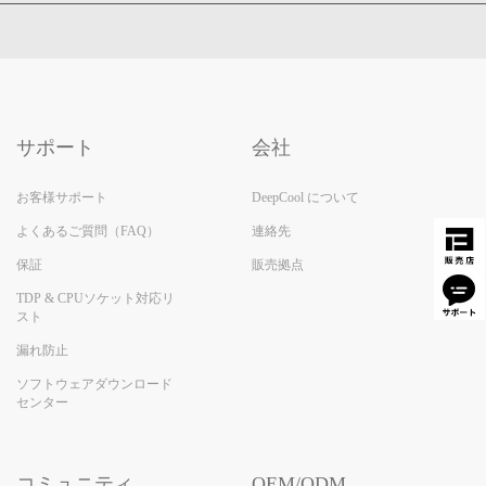
サポート
会社
お客様サポート
DeepCool について
よくあるご質問（FAQ）
連絡先
保証
販売拠点
TDP & CPUソケット対応リ
スト
漏れ防止
ソフトウェアダウンロード
センター
コミュニティ
OEM/ODM