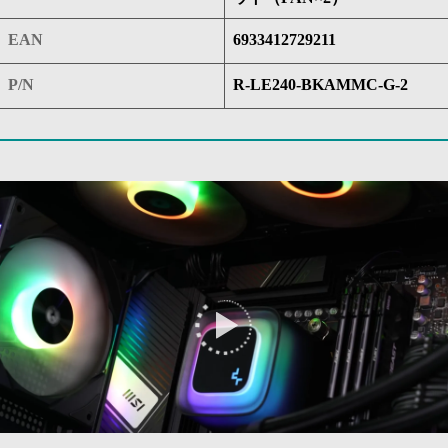
EAN
6933412729211
P/N
R-LE240-BKAMMC-G-2