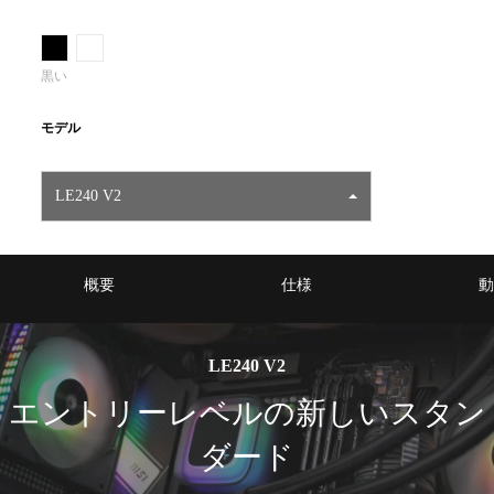
黒い
モデル
LE240 V2
概要
仕様
動
LE240 V2
エントリーレベルの新しいスタン
ダード