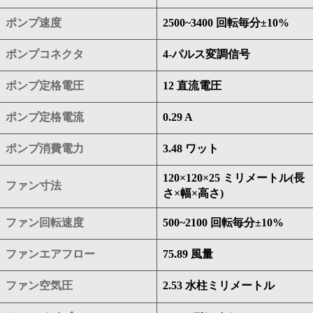
ポンプ速度
2500~3400 回転毎分±10%
ポンプコネクタ
4-パルス変調信号
ポンプ定格電圧
12 直流電圧
ポンプ定格電流
0.29 A
ポンプ消費電力
3.48 ワット
120×120×25 ミリメートル(長
ファン寸法
さ×幅×高さ)
ファン回転速度
500~2100 回転毎分±10%
ファンエアフロー
75.89 風量
ファン空気圧
2.53 水柱ミリメートル