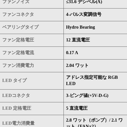
ファンノイズ
≤31.6 デシベル(A)
ファンコネクタ
4-パルス変調信号
ベアリングタイプ
Hydro Bearing
ファン定格電圧
12 直流電圧
ファン定格電流
0.17 A
ファン消費電力
2.04 ワット
アドレス指定可能な RGB
LED タイプ
LED
LEDコネクタ
3-ピング値(+5V-D-G)
LED 定格電圧
5 直流電圧
2.8 ワット（ポンプ）/ 2.1 ワ
LED電力消費量
ット（FAN×2）