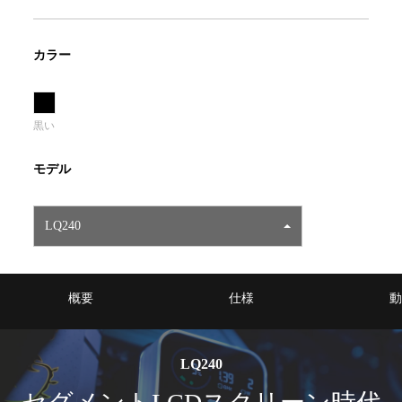
カラー
黒い
モデル
LQ240
概要
仕様
動
LQ240