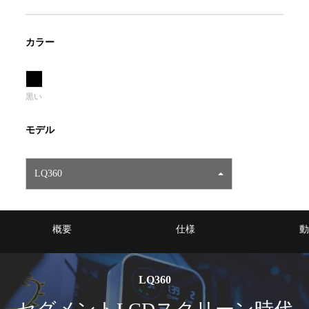
カラー
黒い
モデル
LQ360
概要
仕様
動
LQ360