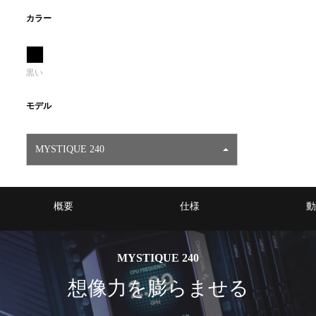
カラー
黒い
モデル
MYSTIQUE 240
概要
仕様
動
MYSTIQUE 240
想像力を膨らませる