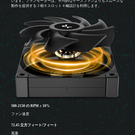
います。ファンモーターは、平均的なケースファンよりもスムーズな
動作を提供する 3 相 6 スロット 4 極設計を利用します。
500-2150 の RPM ± 10%
ファン速度
72.45 立方フィート/フィート
風量