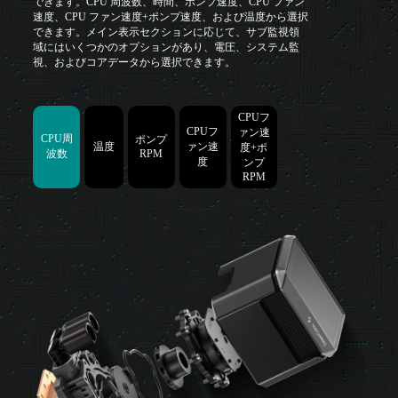
できます。CPU 周波数、時間、ポンプ速度、CPU ファン
速度、CPU ファン速度+ポンプ速度、および温度から選択
できます。メイン表示セクションに応じて、サブ監視領
域にはいくつかのオプションがあり、電圧、システム監
視、およびコアデータから選択できます。
CPUフ
CPUフ
ァン速
CPU周
ポンプ
温度
ァン速
度+ポ
波数
RPM
度
ンプ
RPM