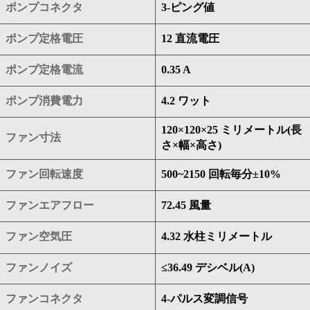
ポンプコネクタ
3-ピング値
ポンプ定格電圧
12 直流電圧
ポンプ定格電流
0.35 A
ポンプ消費電力
4.2 ワット
120×120×25 ミリメートル(長
ファン寸法
さ×幅×高さ)
ファン回転速度
500~2150 回転毎分±10%
ファンエアフロー
72.45 風量
ファン空気圧
4.32 水柱ミリメートル
ファンノイズ
≤36.49 デシベル(A)
ファンコネクタ
4-パルス変調信号