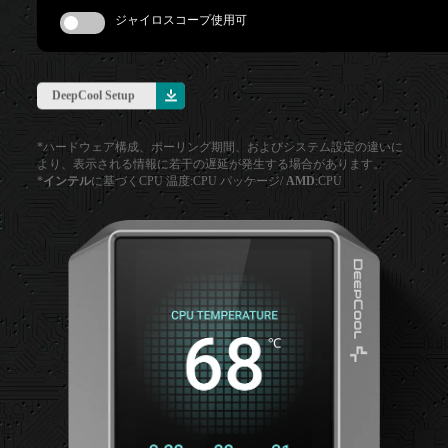
ジャイロスコープ使用可
DeepCool Setup
*ハードウェア構成、ポーリング期間、およびシステム設定の違いに
より、表示される情報に若干の遅延が発生する場合があります。
*
インテル
に基づくCPU 温度:CPU パッケージ/
AMD
:CPU