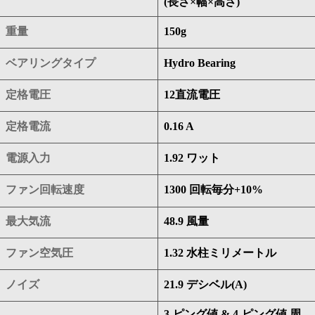
(長さ×幅×高さ)
重量
150g
ベアリングタイプ
Hydro Bearing
定格電圧
12直流電圧
定格電流
0.16 A
電源入力
1.92 ワット
ファン回転速度
1300 回転毎分+10%
最大気流
48.9 風量
ファン空気圧
1.32 水柱ミリメートル
ノイズ
21.9 デシベル(A)
3-ピング値 & 4-ピング値 周