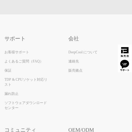
サポート
会社
お客様サポート
DeepCool について
よくあるご質問（FAQ）
連絡先
保証
販売拠点
TDP & CPUソケット対応リ
スト
漏れ防止
ソフトウェアダウンロード
センター
コミュニティ
OEM/ODM