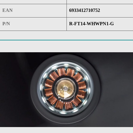
EAN
6933412710752
P/N
R-FT14-WHWPN1-G