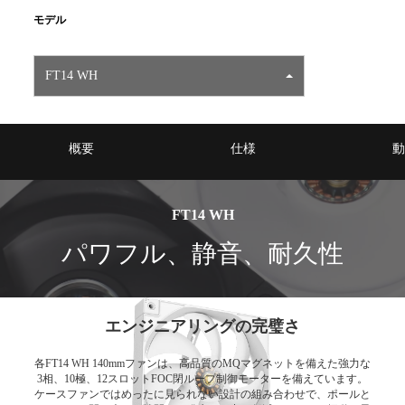
モデル
FT14 WH
概要
仕様
動
FT14 WH
パワフル、静音、耐久性
エンジニアリングの完璧さ
各FT14 WH 140mmファンは、高品質のMQマグネットを備えた強力な
3相、10極、12スロットFOC閉ループ制御モーターを備えています。
ケースファンではめったに見られない設計の組み合わせで、ポールと