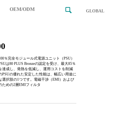
OEM/ODM
GLOBAL
00
、100％完全モジュール式電源ユニット（PSU）
Uは80 PLUS Bronzeの認定を受け、最大85％
を達成し、発熱を低減し、運用コストを削減
のPSUの優れた安定した性能は、幅広い用途に
な選択肢の1つです。電磁干渉（EMI）および
ための2層EMIフィルタ