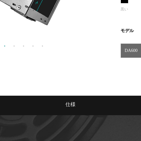
黒い
モデル
DA600
仕様