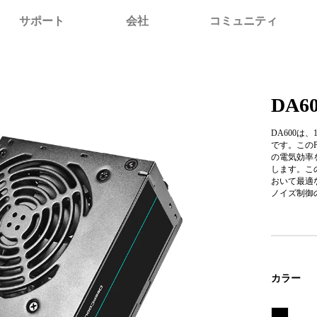
サポート
会社
コミュニティ
DA6
DA600は
です。このPS
の電気効率
します。こ
おいて最適
ノイズ制御の
カラー